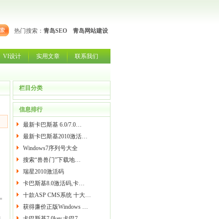
热门搜索：
青岛SEO
青岛网站建设
VI设计
实用文章
联系我们
栏目分类
信息排行
最新卡巴斯基 6.0/7.0…
最新卡巴斯基2010激活…
Windows7序列号大全
搜索“兽兽门”下载地…
瑞星2010激活码
卡巴斯基8.0激活码,卡…
十款ASP CMS系统 十大…
=
获得廉价正版Windows …
h
卡巴斯基7.0key,卡巴7…