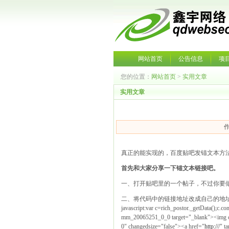
网站首页
公告信息
项
您的位置：
网站首页
>
实用文章
实用文章
作
真正的能实现的，百度贴吧发锚文本方
首先和大家分享一下锚文本链接吧。
一、打开贴吧里的一个帖子，不过你要
二、将代码中的链接地址改成自己的地
javascript:var c=rich_postor._getData();
mm_20065251_0_0 target="_blank"><img 
0" changedsize="false"><a href="
http:///
" t