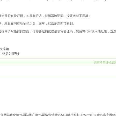
框处是否有验证码，如果有的话，就填写验证码，没要求就不用填；
码，粘贴在网页地址栏之后，回车，然后刷新即可看到。
复框内填写任何的东西，你需要做的仅仅是填写验证码，然后将代码输入地址栏，当
。
-文字篇
节--这是为哪般?
共有
0
条评论信
岛网站优化|青岛网站推广|青岛网络营销|青岛SEO|鑫宇科技
Powered By 青岛鑫宇