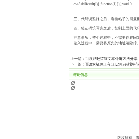
owAddResult(I)},function(I){});void 0
三、代码调整好之后，看看帖子的回复
四、验证码填写完之后，复制上面的代
注意事项，整个过程中，不需要你在回
输入过程中，需要将原先的地址清除掉
上一篇：
百度贴吧留锚文本外链方法分享
下一篇：
百度K站2011有521,2012有端午
评论信息
版权所有：青