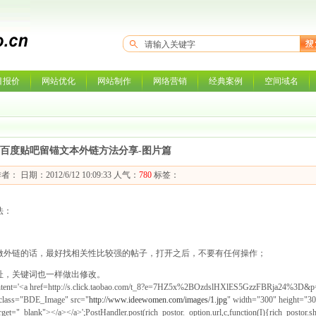
目报价
网站优化
网站制作
网络营销
经典案例
空间域名
百度贴吧留锚文本外链方法分享-图片篇
者： 日期：2012/6/12 10:09:33 人气：
780
标签：
法：
做外链的话，最好找相关性比较强的帖子，打开之后，不要有任何操作；
址，关键词也一样做出修改。
c.content='<a href=http://s.click.taobao.com/t_8?e=7HZ5x%2BOzdslHXlES5GzzFBRja24%3D&p
class="BDE_Image" src="
http://www.ideewomen.com/images/1.jpg
" width="300" height="30
arget="_blank"></a></a>';PostHandler.post(rich_postor._option.url,c,function(I){rich_postor.s